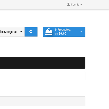
Cuenta
0
Productos,
 las Categorias
en
$0.00