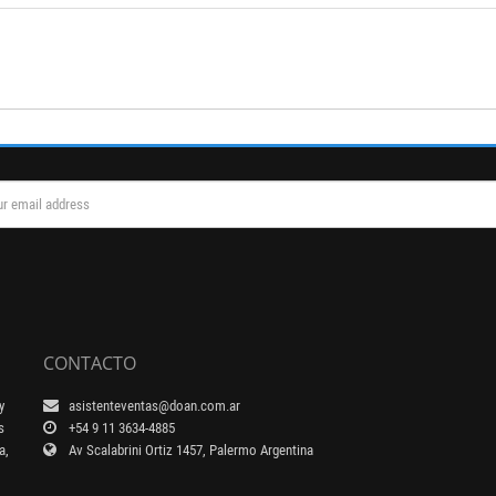
CONTACTO
y
asistenteventas@doan.com.ar
s
+54 9 11 3634-4885
a,
Av Scalabrini Ortiz 1457, Palermo Argentina