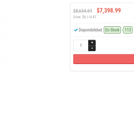
$7,398.99
$8,654.69
S/Iva: $6,114.87
Disponibilidad:
En Stock
113