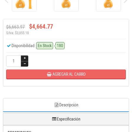
$4,664.77
$6,663.97
S/Iva: $3,855.18
Disponibilidad:
En Stock
180
AGREGAR AL CARRO
Descripción
Especificación