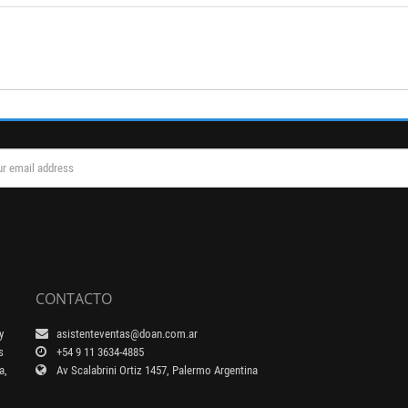
CONTACTO
y
asistenteventas@doan.com.ar
s
+54 9 11 3634-4885
a,
Av Scalabrini Ortiz 1457, Palermo Argentina