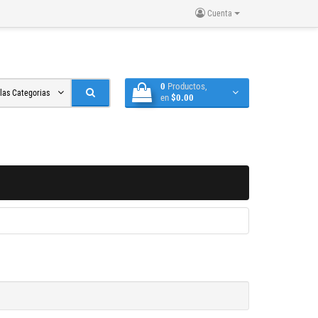
Cuenta
0
Productos,
 las Categorias
en
$0.00