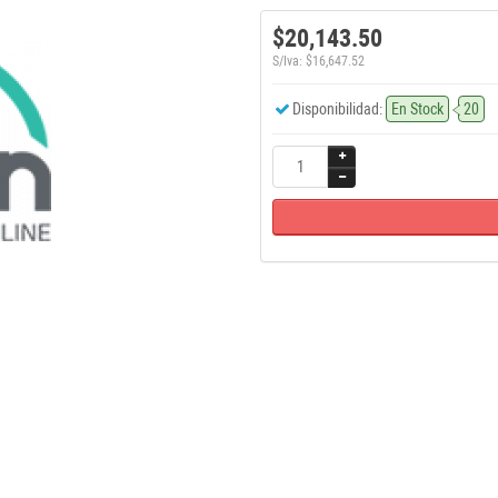
$20,143.50
S/Iva: $16,647.52
Disponibilidad:
En Stock
20