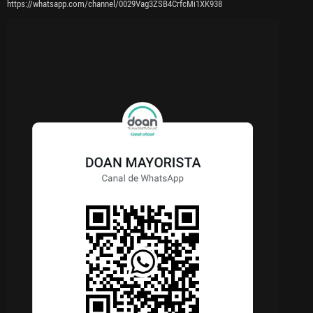
https://whatsapp.com/channel/0029Vag3ZSB4CrfcMi1XK938