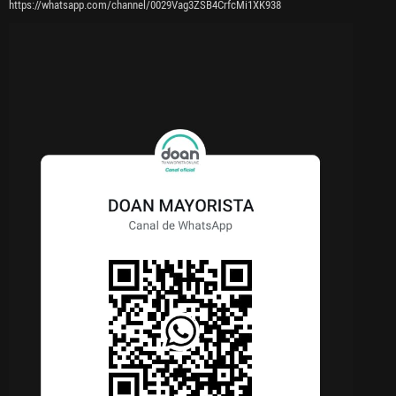
https://whatsapp.com/channel/0029Vag3ZSB4CrfcMi1XK938