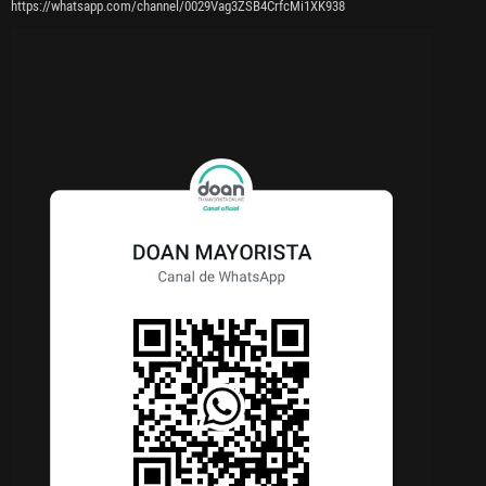
https://whatsapp.com/channel/0029Vag3ZSB4CrfcMi1XK938