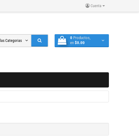
Cuenta
0
Productos,
 las Categorias
en
$0.00