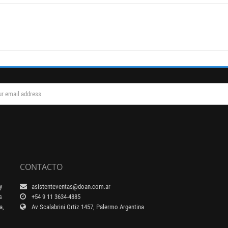
CONTACTO
y
asistenteventas@doan.com.ar
s
+54 9 11 3634-4885
a,
Av Scalabrini Ortiz 1457, Palermo Argentina