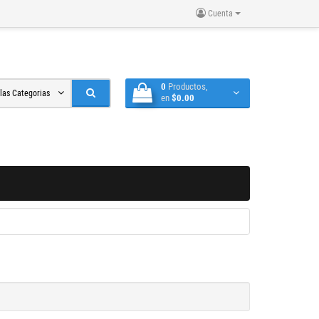
Cuenta
0
Productos,
 las Categorias
en
$0.00