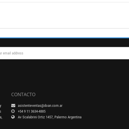
CONTACTO
y
asistenteventas@doan.com.ar
s
+54 9 11 3634-4885
a,
Av Scalabrini Ortiz 1457, Palermo Argentina