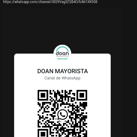
https://whatsapp.com/channel/0029Vag3ZSB4CrfcMi1XK938