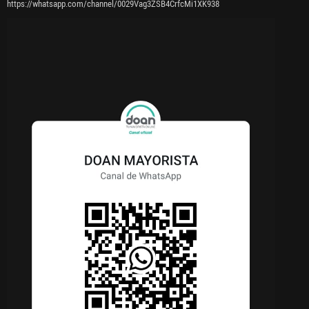
https://whatsapp.com/channel/0029Vag3ZSB4CrfcMi1XK938