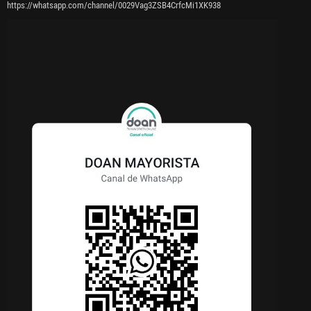
https://whatsapp.com/channel/0029Vag3ZSB4CrfcMi1XK938