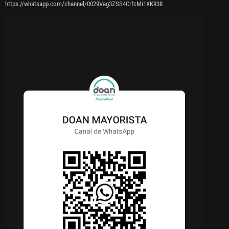
https://whatsapp.com/channel/0029Vag3ZSB4CrfcMi1XK938