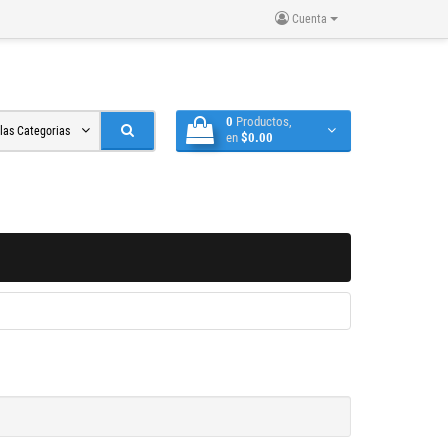
Cuenta
0
Productos,
 las Categorias
en
$0.00