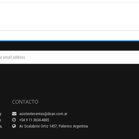
CONTACTO
y
asistenteventas@doan.com.ar
s
+54 9 11 3634-4885
a,
Av Scalabrini Ortiz 1457, Palermo Argentina