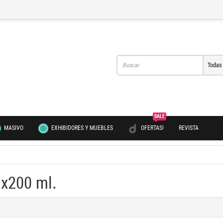
Todas
SALE
MASIVO
EXHIBIDORES Y MUEBLES
OFERTAS!
REVISTA
x200 ml.