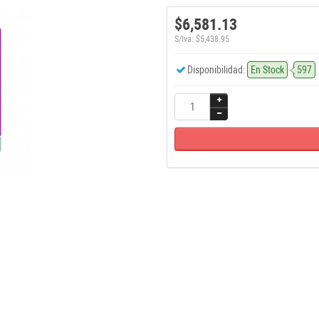
$6,581.13
S/Iva: $5,438.95
Disponibilidad:
En Stock
597