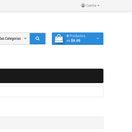
Cuenta
0
Productos,
 las Categorias
en
$0.00