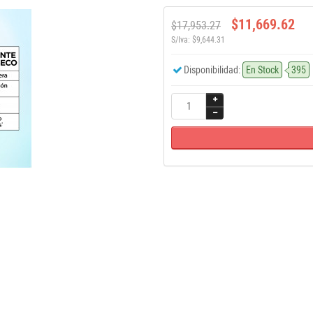
$11,669.62
$17,953.27
S/Iva: $9,644.31
Disponibilidad:
En Stock
395