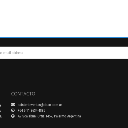
CONTACTO
y
asistenteventas@doan.com.ar
s
+54 9 11 3634-4885
a,
Av Scalabrini Ortiz 1457, Palermo Argentina