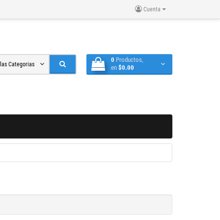
Cuenta
0
Productos,
 las Categorias
en
$0.00