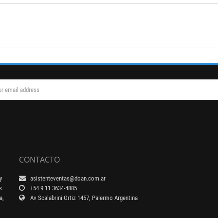
CONTACTO
y
asistenteventas@doan.com.ar
s
+54 9 11 3634-4885
a,
Av Scalabrini Ortiz 1457, Palermo Argentina