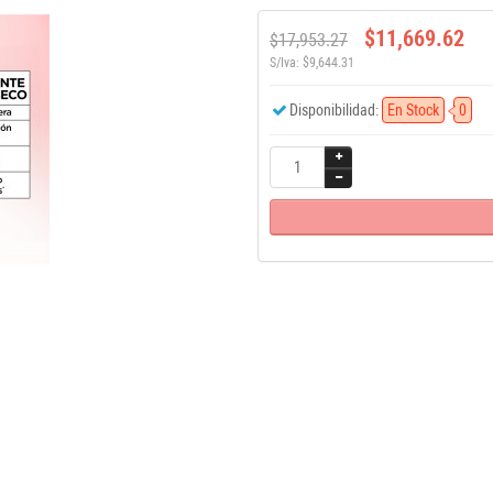
$11,669.62
$17,953.27
S/Iva: $9,644.31
Disponibilidad:
En Stock
0