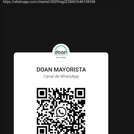
https://whatsapp.com/channel/0029Vag3ZSB4CrfcMi1XK938