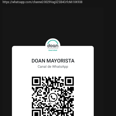
https://whatsapp.com/channel/0029Vag3ZSB4CrfcMi1XK938