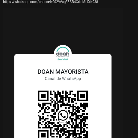
https://whatsapp.com/channel/0029Vag3ZSB4CrfcMi1XK938