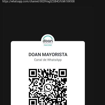
https://whatsapp.com/channel/0029Vag3ZSB4CrfcMi1XK938