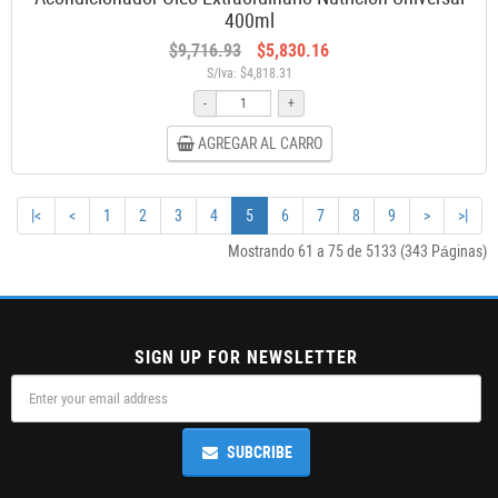
400ml
$9,716.93
$5,830.16
S/Iva: $4,818.31
-
+
AGREGAR AL CARRO
|<
<
1
2
3
4
5
6
7
8
9
>
>|
Mostrando 61 a 75 de 5133 (343 Páginas)
SIGN UP FOR NEWSLETTER
SUBCRIBE