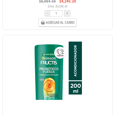
$6,064.58
$4,245.20
S/Iva: $3,508.43
-
+
AGREGAR AL CARRO