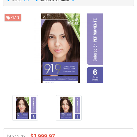
-17 %
$3,999.97
$4,812.28