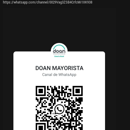
https://whatsapp.com/channel/0029Vag3ZSB4CrfcMi1XK938