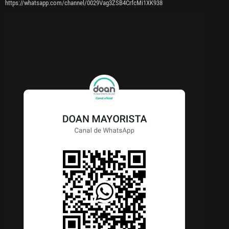
https://whatsapp.com/channel/0029Vag3ZSB4CrfcMi1XK938