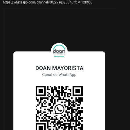
https://whatsapp.com/channel/0029Vag3ZSB4CrfcMi1XK938