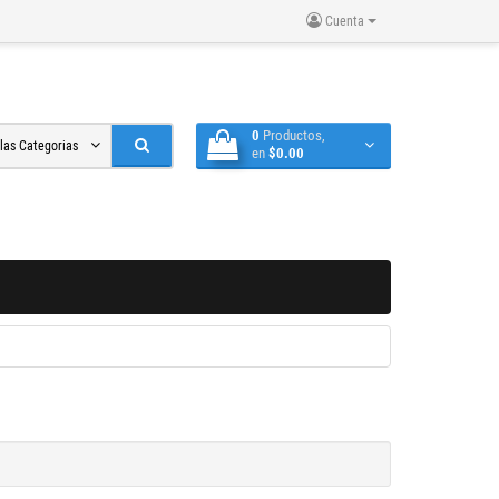
Cuenta
0
Productos,
 las Categorias
en
$0.00