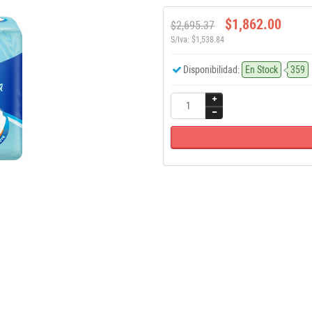
$1,862.00
$2,695.37
S/Iva: $1,538.84
Disponibilidad:
En Stock
359