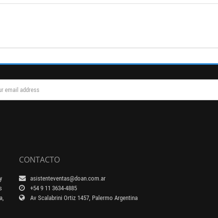
CONTACTO
y
asistenteventas@doan.com.ar
s
+54 9 11 3634-4885
a,
Av Scalabrini Ortiz 1457, Palermo Argentina