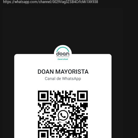
https://whatsapp.com/channel/0029Vag3ZSB4CrfcMi1XK938